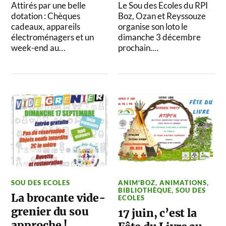
Attirés par une belle
Le Sou des Ecoles du RPI
dotation : Chèques
Boz, Ozan et Reyssouze
cadeaux, appareils
organise son loto le
électroménagers et un
dimanche 3 décembre
week-end au…
prochain.…
SOU DES ECOLES
ANIM'BOZ
,
ANIMATIONS
,
BIBLIOTHÈQUE
,
SOU DES
La brocante vide-
ECOLES
grenier du sou
17 juin, c’est la
approche !