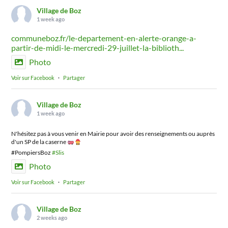
Village de Boz
1 week ago
communeboz.fr/le-departement-en-alerte-orange-a-
partir-de-midi-le-mercredi-29-juillet-la-biblioth...
Photo
Voir sur Facebook
·
Partager
Village de Boz
1 week ago
N'hésitez pas à vous venir en Mairie pour avoir des renseignements ou auprès
d'un SP de la caserne
#PompiersBoz
#Slis
Photo
Voir sur Facebook
·
Partager
Village de Boz
2 weeks ago