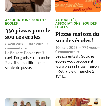
ASSOCIATIONS
,
SOU DES
ACTUALITÉS
,
ECOLES
ASSOCIATIONS
,
SOU DES
ECOLES
330 pizzas pour le
Pizzas maison du
sou des écoles
sou des écoles !
3 avril 2023
— 837 vues—
0
10 mars 2023
— 776 vues—
commentaire
0 commentaire
Le Sou des Ecoles était
Les parents du Sou des
ravi d’organiser dimanche
écoles vous proposent
2 avril sa traditionnelle
leurs pizzas faites maison
vente de pizzas…
! Retrait le dimanche 2
avril…