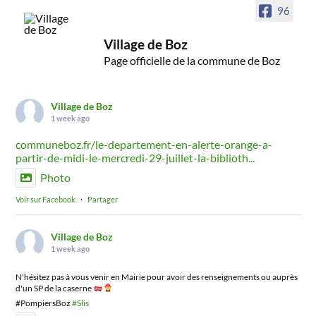
96
Village de Boz
Page officielle de la commune de Boz
Village de Boz
1 week ago
communeboz.fr/le-departement-en-alerte-orange-a-
partir-de-midi-le-mercredi-29-juillet-la-biblioth...
Photo
Voir sur Facebook
·
Partager
Village de Boz
1 week ago
N'hésitez pas à vous venir en Mairie pour avoir des renseignements ou auprès
d'un SP de la caserne
#PompiersBoz
#Slis