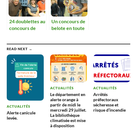
24 doublettes au
Un concours de
concours de
belote en toute
belote du CCAS
amitié pour les
œuvres
communales.
READ NEXT →
ACTUALITÉS
ACTUALITÉS
Le département en
Arrêtés
alerte orange à
préfectoraux
partir de midi le
sécheresse et
ACTUALITÉS
mercredi 29 juillet.
risque d’incendie
Alerte canicule
La bibliothèque
levée.
climatisée est mise
à disposition