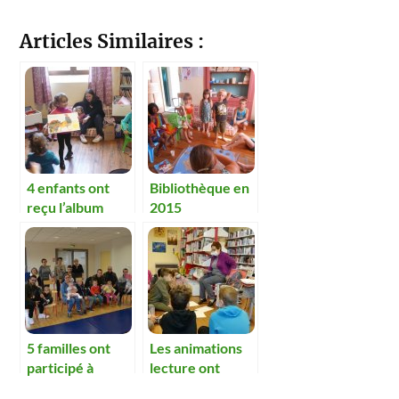
Articles Similaires :
4 enfants ont
Bibliothèque en
reçu l’album
2015
« Tchoum »
5 familles ont
Les animations
participé à
lecture ont
l’opération
repris à la