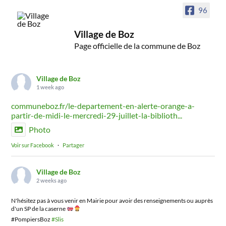
96
Village de Boz
Page officielle de la commune de Boz
Village de Boz
1 week ago
communeboz.fr/le-departement-en-alerte-orange-a-
partir-de-midi-le-mercredi-29-juillet-la-biblioth...
Photo
Voir sur Facebook
·
Partager
Village de Boz
2 weeks ago
N'hésitez pas à vous venir en Mairie pour avoir des renseignements ou auprès
d'un SP de la caserne
#PompiersBoz
#Slis