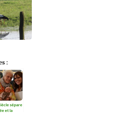
es :
iècle sépare
née et la