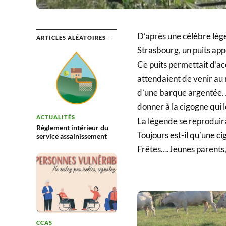
D’après une célèbre lége
ARTICLES ALÉATOIRES →
Strasbourg, un puits ap
Ce puits permettait d’ac
attendaient de venir au
d’une barque argentée. A 
donner à la cigogne qui 
ACTUALITÉS
La légende se reproduira 
Règlement intérieur du
Toujours est-il qu’une c
service assainissement
Frêtes….Jeunes parents, 
CCAS