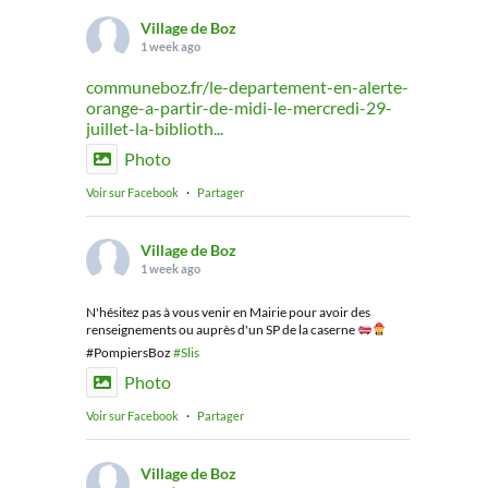
Village de Boz
1 week ago
communeboz.fr/le-departement-en-alerte-
orange-a-partir-de-midi-le-mercredi-29-
juillet-la-biblioth...
Photo
Voir sur Facebook
·
Partager
Village de Boz
1 week ago
N'hésitez pas à vous venir en Mairie pour avoir des
renseignements ou auprès d'un SP de la caserne
#PompiersBoz
#Slis
Photo
Voir sur Facebook
·
Partager
Village de Boz