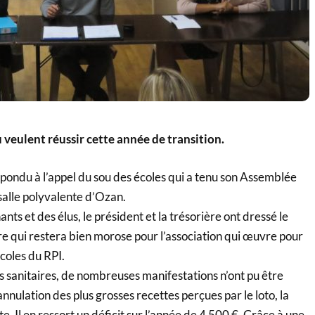
veulent réussir cette année de transition.
pondu à l’appel du sou des écoles qui a tenu son Assemblée
 salle polyvalente d’Ozan.
ts et des élus, le président et la trésorière ont dressé le
re qui restera bien morose pour l’association qui œuvre pour
écoles du RPI.
ns sanitaires, de nombreuses manifestations n’ont pu être
nnulation des plus grosses recettes perçues par le loto, la
te. Il en ressort un déficit sur l’année de 4 500 €. Grâce à une