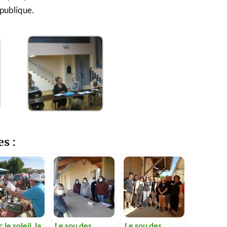
 publique.
es :
 le soleil, la
Le sou des
Le sou des