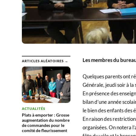
Les membres du bureau 
ARTICLES ALÉATOIRES →
Quelques parents ont ré
Générale, jeudi soir à la
En présence des enseignan
bilan d’une année scolai
ACTUALITÉS
le bien des enfants des 
Plats à emporter : Grosse
En raison des restrictio
augmentation du nombre
de commandes pour le
organisées. On notera l’a
comité de fleurissement
fête du vélo et la brocan