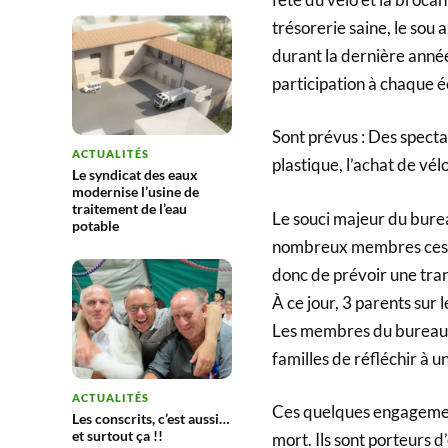
trésorerie saine, le so
durant la dernière année
participation à chaque éc
Sont prévus : Des specta
ACTUALITÉS
plastique, l’achat de vé
Le syndicat des eaux
modernise l’usine de
traitement de l’eau
Le souci majeur du burea
potable
nombreux membres cessero
donc de prévoir une tra
À ce jour, 3 parents sur 
Les membres du bureau 
familles de réfléchir à 
ACTUALITÉS
Ces quelques engagement
Les conscrits, c’est aussi…
et surtout ça !!
mort. Ils sont porteurs d