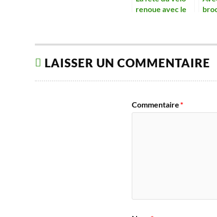
renoue avec le
bro
succès
ret
réus
LAISSER UN COMMENTAIRE
Commentaire
*