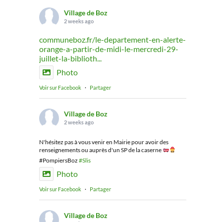
Village de Boz
2 weeks ago
communeboz.fr/le-departement-en-alerte-
orange-a-partir-de-midi-le-mercredi-29-
juillet-la-biblioth...
Photo
Voir sur Facebook
·
Partager
Village de Boz
2 weeks ago
N'hésitez pas à vous venir en Mairie pour avoir des
renseignements ou auprès d'un SP de la caserne
#PompiersBoz
#Slis
Photo
Voir sur Facebook
·
Partager
Village de Boz