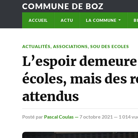
COMMUNE DE BOZ
ACCUEIL
ACTU
LA COMMUNE
B
ACTUALITÉS
,
ASSOCIATIONS
,
SOU DES ECOLES
L’espoir demeure 
écoles, mais des 
attendus
Posté
par
Pascal Coulas —
7 octobre 2021
— 1 014 vu