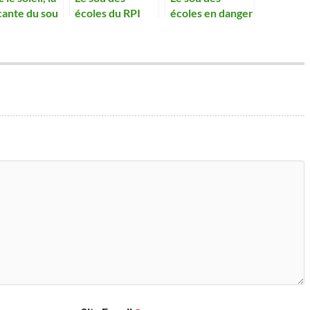
cante du sou
écoles du RPI
écoles en danger
rouve sa
réussi sa vente
site
de choucroute à
emporter