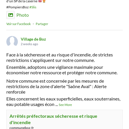
d'un SP de la caserne
#PompiersBoz
#Slis
Photo
Voir sur Facebook
·
Partager
Village de Boz
2 weeks ago
Face à la sécheresse et au risque d'incendie, de strictes
restrictions s'appliquent sur notre commune.
Ensemble, adoptons une vigilance maximale pour
économiser notre ressource et protéger notre commune.
Notre commune est concernée par les mesures de
restrictions de la zone d'alerte "Saône Aval" : Alerte
renforcée
Elles concernent les eaux superficielles, eaux souterraines,
eau potable usages écon
...
See More
Arrêtés préfectoraux sécheresse et risque
d'incendie
communeboz.fr