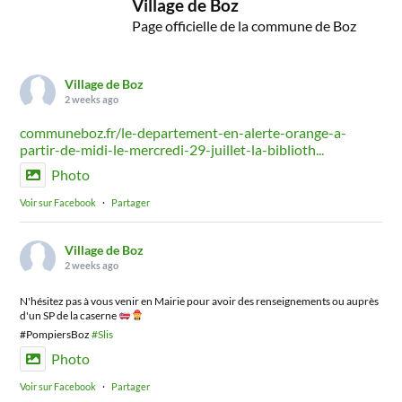
Village de Boz
Page officielle de la commune de Boz
Village de Boz
2 weeks ago
communeboz.fr/le-departement-en-alerte-orange-a-
partir-de-midi-le-mercredi-29-juillet-la-biblioth...
Photo
Voir sur Facebook
·
Partager
Village de Boz
2 weeks ago
N'hésitez pas à vous venir en Mairie pour avoir des renseignements ou auprès
d'un SP de la caserne
#PompiersBoz
#Slis
Photo
Voir sur Facebook
·
Partager