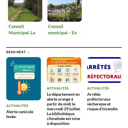
traitements des
déchets.
Conseil
Conseil
Municipal. La
municipal – Ex
circulation des
porcherie : La
véhicules à
colère monte
moteur sera
chez les
READ NEXT →
interdite aux
conseillers
Oignons.
ACTUALITÉS
ACTUALITÉS
Le département en
Arrêtés
alerte orange à
préfectoraux
partir de midi le
sécheresse et
ACTUALITÉS
mercredi 29 juillet.
risque d’incendie
Alerte canicule
La bibliothèque
levée.
climatisée est mise
à disposition