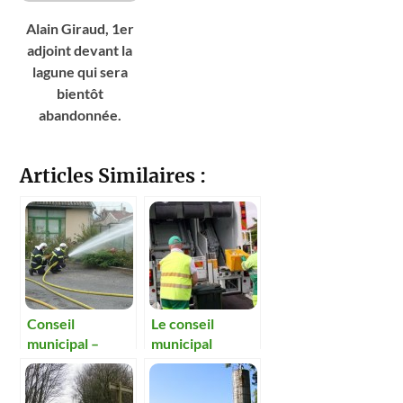
Alain Giraud, 1er
adjoint devant la
lagune qui sera
bientôt
abandonnée.
Articles Similaires :
Conseil
Le conseil
municipal –
municipal
Quels locaux
s’oppose à la
pour les
fusion des
pompiers ?
syndicats de