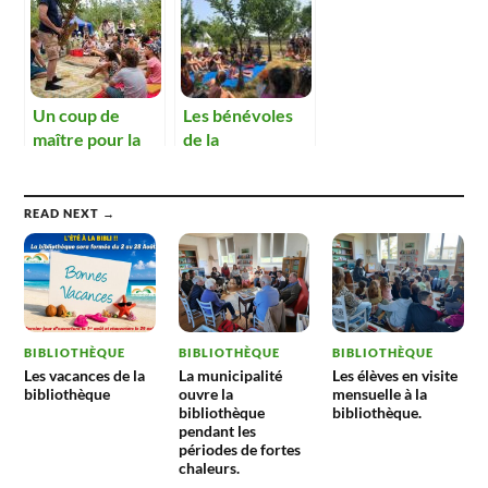
jeunesse.
Un coup de
Les bénévoles
maître pour la
de la
première fête
bibliothèque
de la lecture
proposeront la
jeunesse.
fête du livre.
READ NEXT →
BIBLIOTHÈQUE
BIBLIOTHÈQUE
BIBLIOTHÈQUE
Les vacances de la
La municipalité
Les élèves en visite
bibliothèque
ouvre la
mensuelle à la
bibliothèque
bibliothèque.
pendant les
périodes de fortes
chaleurs.