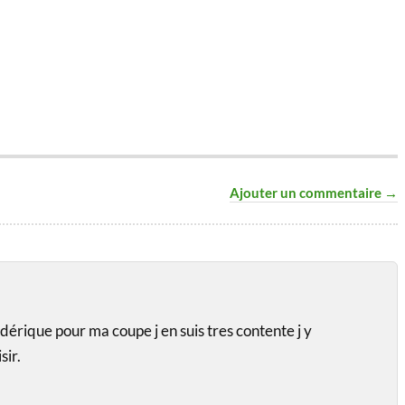
Ajouter un commentaire →
édérique pour ma coupe j en suis tres contente j y
sir.