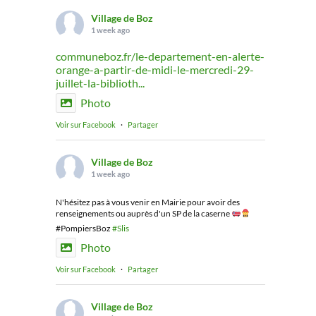
Village de Boz
1 week ago
communeboz.fr/le-departement-en-alerte-
orange-a-partir-de-midi-le-mercredi-29-
juillet-la-biblioth...
Photo
Voir sur Facebook
·
Partager
Village de Boz
1 week ago
N'hésitez pas à vous venir en Mairie pour avoir des
renseignements ou auprès d'un SP de la caserne
#PompiersBoz
#Slis
Photo
Voir sur Facebook
·
Partager
Village de Boz