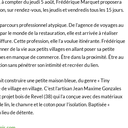
, à compter du jeudi 5 août, Frédérique Marquet proposera
ion, sur rendez-vous, les jeudis et vendredis tous les 15 jours.
 parcours professionnel atypique. De l’agence de voyages au
par le monde de la restauration, elle est arrivée à réaliser
iffure. Cette profession, elle l’a voulue itinérante. Frédérique
er de la vie aux petits villages en allant poser sa petite
es en manque de commerce. Être dans la proximité. Être au
ion sans pénétrer son intimité et recréer du lien.
 fait construire une petite maison bleue, du genre « Tiny
de village en village. C’est l’artisan Jean Maxime Gonzales
t projet bois de Revel (38) qui l’a conçue avec des matériaux
e lin, le chanvre et le coton pour l’isolation. Baptisée «
 lieu de détente.
bois.com