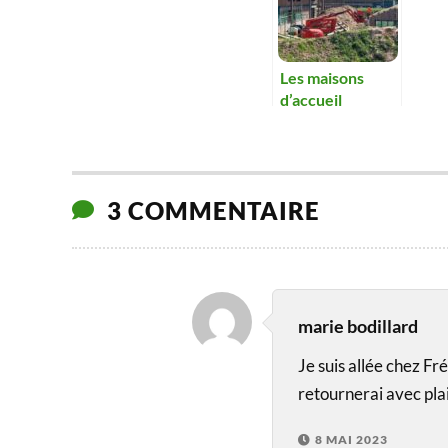
Les maisons
d’accueil
« MonSenior »
ouvriront en
septembre.
3 COMMENTAIRE
marie bodillard
Je suis allée chez Fr
retournerai avec plai
8 MAI 2023