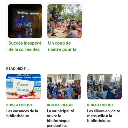
balade contée
village
d’Anim Boz
Succès inespéré
Un coup de
de la soirée des
maître pour la
illuminations
première fête
de la lecture
jeunesse.
READ NEXT →
BIBLIOTHÈQUE
BIBLIOTHÈQUE
BIBLIOTHÈQUE
Les vacances de la
La municipalité
Les élèves en visite
bibliothèque
ouvre la
mensuelle à la
bibliothèque
bibliothèque.
pendant les