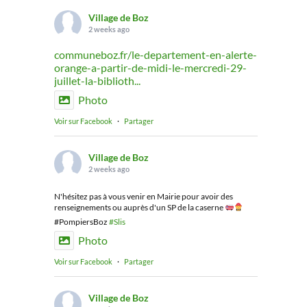
Village de Boz
2 weeks ago
communeboz.fr/le-departement-en-alerte-
orange-a-partir-de-midi-le-mercredi-29-
juillet-la-biblioth...
Photo
Voir sur Facebook
·
Partager
Village de Boz
2 weeks ago
N'hésitez pas à vous venir en Mairie pour avoir des
renseignements ou auprès d'un SP de la caserne
#PompiersBoz
#Slis
Photo
Voir sur Facebook
·
Partager
Village de Boz