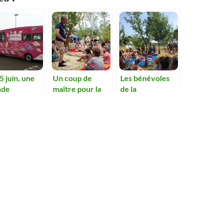
5 juin, une
Un coup de
Les bénévoles
nde
maître pour la
de la
ovation pour
première fête
bibliothèque
r le livre
de la lecture
proposeront la
esse.
jeunesse.
fête du livre.