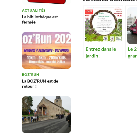
ACTUALITÉS
La bibliothèque est
fermée
Entrez dans le
Le 2
jardin !
gra
inn
fête
BOZ'RUN
jeun
La BOZ’RUN est de
retour !