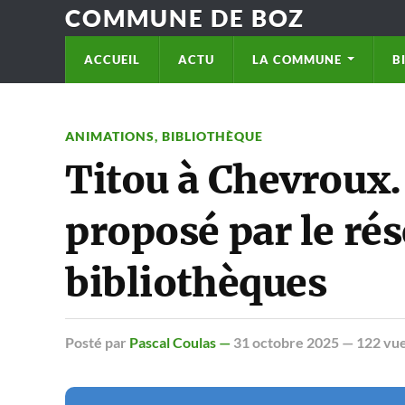
COMMUNE DE BOZ
ACCUEIL
ACTU
LA COMMUNE
B
ANIMATIONS
,
BIBLIOTHÈQUE
Titou à Chevroux.
proposé par le ré
bibliothèques
Posté
par
Pascal Coulas —
31 octobre 2025
— 122 vu