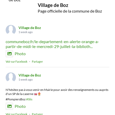
Village de Boz
Page officielle de la commune de Boz
Village de Boz
1 week ago
communeboz.fr/le-departement-en-alerte-orange-a-
partir-de-midi-le-mercredi-29-juillet-la-biblioth...
Photo
Voir sur Facebook
·
Partager
Village de Boz
1 week ago
N'hésitez pas à vous venir en Mairie pour avoir des renseignements ou auprès
d'un SP de la caserne
#PompiersBoz
#Slis
Photo
Voir sur Facebook
·
Partager