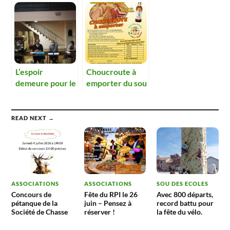
décembre
plats à emporter
du sou.
L’espoir
Choucroute à
demeure pour le
emporter du sou
sou des écoles,
des écoles
mais des
renforts sont
READ NEXT →
encore attendus
ASSOCIATIONS
ASSOCIATIONS
SOU DES ECOLES
Concours de
Fête du RPI le 26
Avec 800 départs,
pétanque de la
juin – Pensez à
record battu pour
Société de Chasse
réserver !
la fête du vélo.