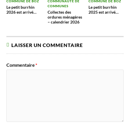
COMMUNE DE BOZ
COMMUNAUTÉ DE
COMMUNE DE BOZ
COMMUNES
Le petit burrhin
Le petit burrhin
2026 est arrivé…
Collectes des
2025 est arrivé…
ordures ménagères
– calendrier 2026
LAISSER UN COMMENTAIRE
Commentaire
*