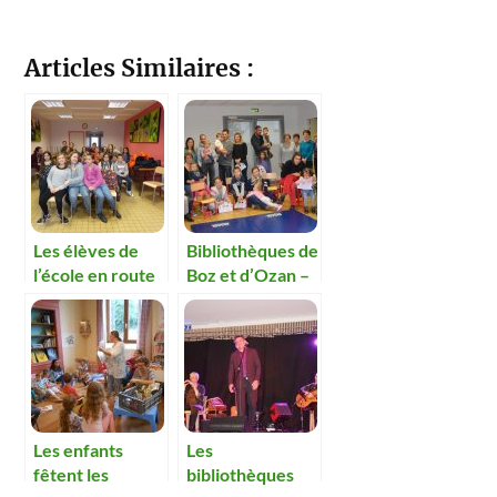
Articles Similaires :
Les élèves de
Bibliothèques de
l’école en route
Boz et d’Ozan –
pour le voyage-
Opération
lecture…Ils vous
« premières
proposeront
pages » du
d’embarquer….
département
Les enfants
Les
fêtent les
bibliothèques