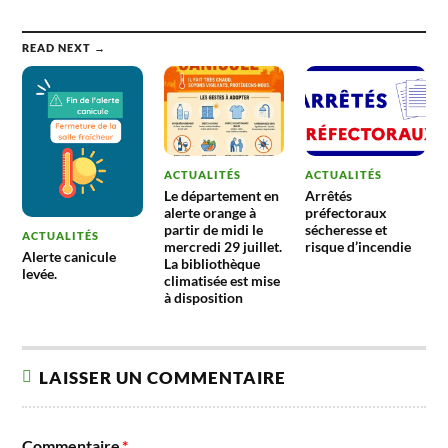
vacances
ont fait deux fois
le plein
READ NEXT →
ACTUALITÉS
ACTUALITÉS
Le département en
Arrêtés
alerte orange à
préfectoraux
partir de midi le
sécheresse et
ACTUALITÉS
mercredi 29 juillet.
risque d’incendie
Alerte canicule
La bibliothèque
levée.
climatisée est mise
à disposition
LAISSER UN COMMENTAIRE
Commentaire
*