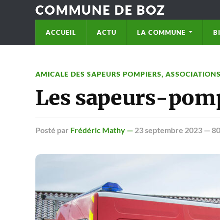
COMMUNE DE BOZ
ACCUEIL
ACTU
LA COMMUNE
B
AMICALE DES SAPEURS POMPIERS
,
ASSOCIATION
Les sapeurs-pompi
Posté
par
Frédéric Mathy —
23 septembre 2023
— 80