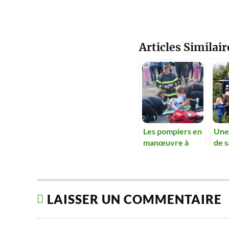
Articles Similair
Les pompiers en
Une
manœuvre à
de s
l’école
au p
orph
LAISSER UN COMMENTAIRE