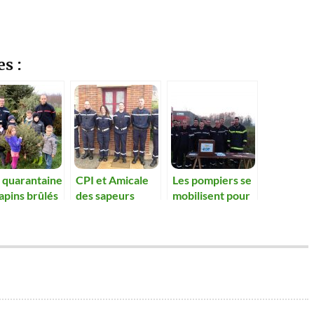
es :
 quarantaine
CPI et Amicale
Les pompiers se
apins brûlés
des sapeurs
mobilisent pour
rofit des
pompiers en
les orphelins
elins
2016