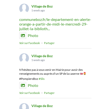
Village de Boz
1 week ago
communeboz.fr/le-departement-en-alerte-
orange-a-partir-de-midi-le-mercredi-29-
juillet-la-biblioth...
Photo
Voir sur Facebook
·
Partager
Village de Boz
1 week ago
N'hésitez pas à vous venir en Mairie pour avoir des
renseignements ou auprès d'un SP de la caserne
#PompiersBoz
#Slis
Photo
Voir sur Facebook
·
Partager
Village de Boz