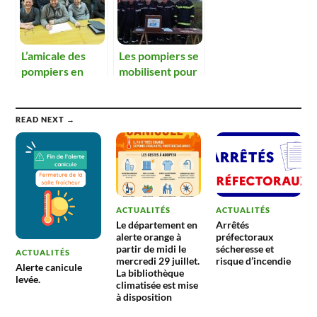
L’amicale des
Les pompiers se
pompiers en
mobilisent pour
Assemblée
les orphelins
Générale
READ NEXT →
ACTUALITÉS
ACTUALITÉS
Le département en
Arrêtés
alerte orange à
préfectoraux
partir de midi le
sécheresse et
ACTUALITÉS
mercredi 29 juillet.
risque d’incendie
Alerte canicule
La bibliothèque
levée.
climatisée est mise
à disposition