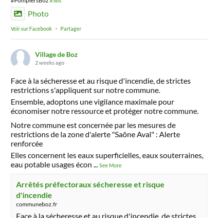
#PompiersBoz
#Slis
Photo
Voir sur Facebook
·
Partager
Village de Boz
2 weeks ago
Face à la sécheresse et au risque d'incendie, de strictes
restrictions s'appliquent sur notre commune.
Ensemble, adoptons une vigilance maximale pour
économiser notre ressource et protéger notre commune.
Notre commune est concernée par les mesures de
restrictions de la zone d'alerte "Saône Aval" : Alerte
renforcée
Elles concernent les eaux superficielles, eaux souterraines,
eau potable usages écon
...
See More
Arrêtés préfectoraux sécheresse et risque
d'incendie
communeboz.fr
Face à la sécheresse et au risque d'incendie, de strictes