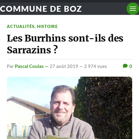
COMMUNE DE BOZ
ACTUALITÉS
,
HISTOIRE
Les Burrhins sont-ils des
Sarrazins ?
par
Pascal Coulas —
27 août 2019
— 2 974 vues
0