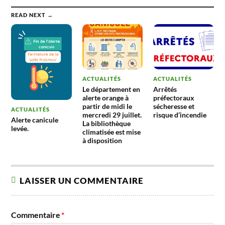
traille
READ NEXT →
ACTUALITÉS
ACTUALITÉS
Le département en
Arrêtés
alerte orange à
préfectoraux
partir de midi le
sécheresse et
ACTUALITÉS
mercredi 29 juillet.
risque d’incendie
Alerte canicule
La bibliothèque
levée.
climatisée est mise
à disposition
LAISSER UN COMMENTAIRE
Commentaire
*