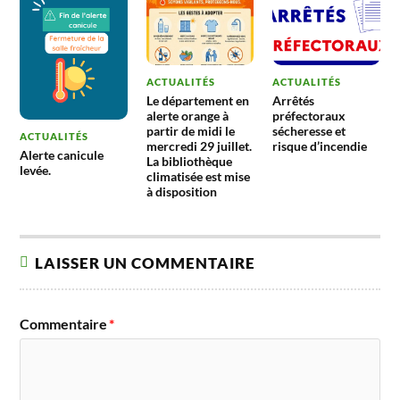
ACTUALITÉS
ACTUALITÉS
Le département en
Arrêtés
alerte orange à
préfectoraux
partir de midi le
sécheresse et
ACTUALITÉS
mercredi 29 juillet.
risque d’incendie
Alerte canicule
La bibliothèque
levée.
climatisée est mise
à disposition
LAISSER UN COMMENTAIRE
Commentaire
*