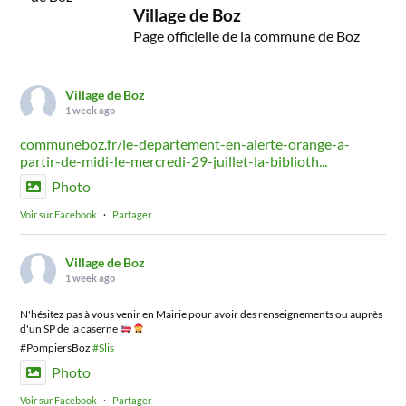
Village de Boz
Page officielle de la commune de Boz
Village de Boz
1 week ago
communeboz.fr/le-departement-en-alerte-orange-a-
partir-de-midi-le-mercredi-29-juillet-la-biblioth...
Photo
Voir sur Facebook
·
Partager
Village de Boz
1 week ago
N'hésitez pas à vous venir en Mairie pour avoir des renseignements ou auprès
d'un SP de la caserne
#PompiersBoz
#Slis
Photo
Voir sur Facebook
·
Partager