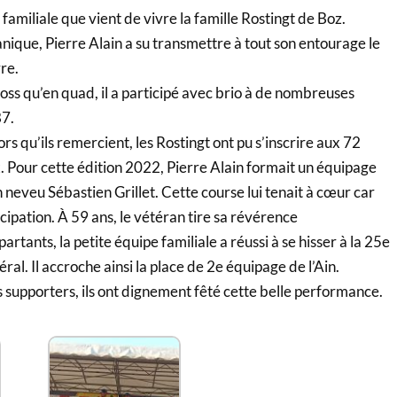
familiale que vient de vivre la famille Rostingt de Boz.
ique, Pierre Alain a su transmettre à tout son entourage le
rre.
ross qu’en quad, il a participé avec brio à de nombreuses
87.
rs qu’ils remercient, les Rostingt ont pu s’inscrire aux 72
 Pour cette édition 2022, Pierre Alain formait un équipage
n neveu Sébastien Grillet. Cette course lui tenait à cœur car
cipation. À 59 ans, le vétéran tire sa révérence
rtants, la petite équipe familiale a réussi à se hisser à la 25e
al. Il accroche ainsi la place de 2e équipage de l’Ain.
s supporters, ils ont dignement fêté cette belle performance.