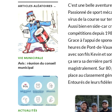
C’est une belle aventure 
ARTICLES ALÉATOIRES →
Passionné de sport mécan
virus de la course sur te
Aussi bien en side-car c
compétitions depuis 19
Grace à l’appui de sponso
heures de Pont-de-Vaux.
avec son fils Kevin et so
VIE MUNICIPALE
ça sera sa dernière parti
Avis : réunion du conseil
municipal
magistralement. Sur 80 pa
place au classement génér
Entourés de leurs fidèle
ACTUALITÉS