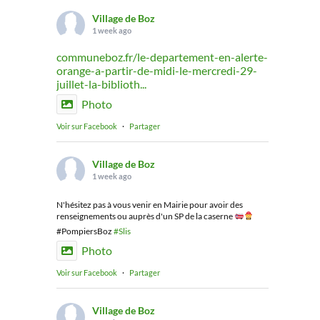
Village de Boz
1 week ago
communeboz.fr/le-departement-en-alerte-
orange-a-partir-de-midi-le-mercredi-29-
juillet-la-biblioth...
Photo
Voir sur Facebook
·
Partager
Village de Boz
1 week ago
N'hésitez pas à vous venir en Mairie pour avoir des
renseignements ou auprès d'un SP de la caserne
#PompiersBoz
#Slis
Photo
Voir sur Facebook
·
Partager
Village de Boz