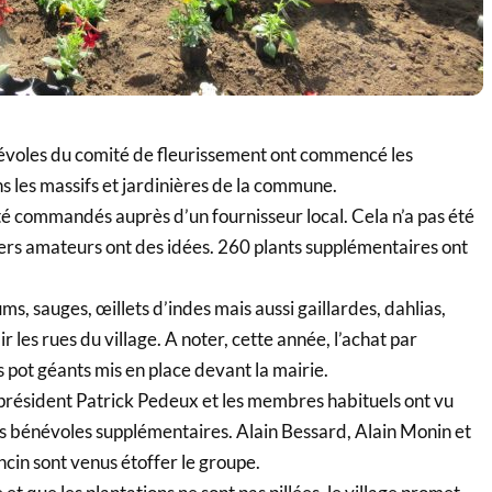
évoles du comité de fleurissement ont commencé les
ns les massifs et jardinières de la commune.
té commandés auprès d’un fournisseur local. Cela n’a pas été
iniers amateurs ont des idées. 260 plants supplémentaires ont
ums, sauges, œillets d’indes mais aussi gaillardes, dahlias,
 les rues du village. A noter, cette année, l’achat par
s pot géants mis en place devant la mairie.
e président Patrick Pedeux et les membres habituels ont vu
ois bénévoles supplémentaires. Alain Bessard, Alain Monin et
cin sont venus étoffer le groupe.