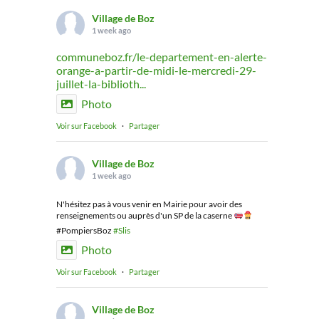
Village de Boz
1 week ago
communeboz.fr/le-departement-en-alerte-
orange-a-partir-de-midi-le-mercredi-29-
juillet-la-biblioth...
Photo
Voir sur Facebook
·
Partager
Village de Boz
1 week ago
N'hésitez pas à vous venir en Mairie pour avoir des
renseignements ou auprès d'un SP de la caserne
#PompiersBoz
#Slis
Photo
Voir sur Facebook
·
Partager
Village de Boz