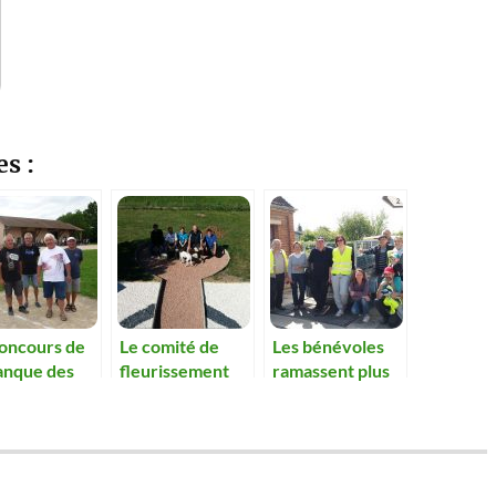
es :
concours de
Le comité de
Les bénévoles
anque des
fleurissement
ramassent plus
seurs et du
réalise un décor
de 300 kg de
rissement en
paysager.
déchets dans la
se de
nature
uentation.