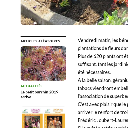
Vendredi matin, les bén
ARTICLES ALÉATOIRES →
plantations de fleurs da
Plus de 620 plants ont é
suffisant, tant les jard
été nécessaires.
A la belle saison, gérani
ACTUALITÉS
tabacs viendront embellir
Le petit burrhin 2019
l’association de superbe
arrive…
C’est avec plaisir que l
arriver le renfort de tr
Frédéric Joubert-Lauren