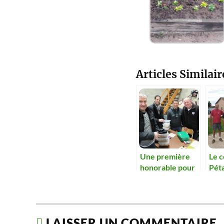
Articles Similair
Une première
Le 
honorable pour
Pét
le comité de
chas
fleurissement
fleu
bais
fréq
LAISSER UN COMMENTAIRE