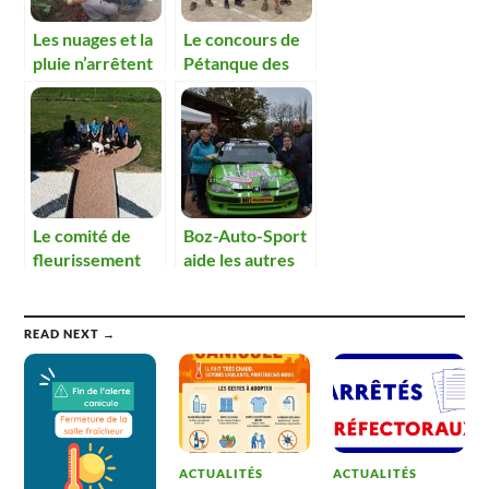
Les nuages et la
Le concours de
pluie n’arrêtent
Pétanque des
pas les jardiniers
chasseurs et du
fleurissement en
baisse de
fréquentation.
Le comité de
Boz-Auto-Sport
fleurissement
aide les autres
réalise un décor
associations
paysager.
READ NEXT →
ACTUALITÉS
ACTUALITÉS