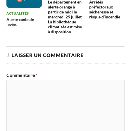
Le département en
Arrêtés
alerte orange à
préfectoraux
partir de midi le
sécheresse et
ACTUALITÉS
mercredi 29 juillet.
risque d’incendie
Alerte canicule
La bibliothèque
levée.
climatisée est mise
à disposition
LAISSER UN COMMENTAIRE
Commentaire
*