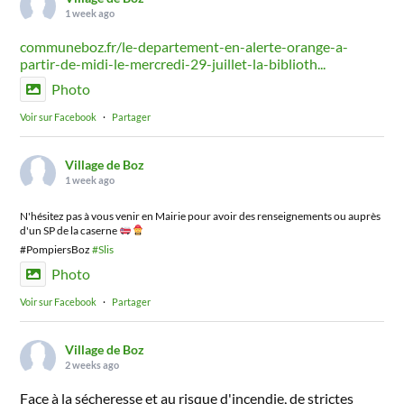
1 week ago
communeboz.fr/le-departement-en-alerte-orange-a-
partir-de-midi-le-mercredi-29-juillet-la-biblioth...
Photo
Voir sur Facebook
·
Partager
Village de Boz
1 week ago
N'hésitez pas à vous venir en Mairie pour avoir des renseignements ou auprès
d'un SP de la caserne
#PompiersBoz
#Slis
Photo
Voir sur Facebook
·
Partager
Village de Boz
2 weeks ago
Face à la sécheresse et au risque d'incendie, de strictes