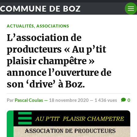
COMMUNE DE BOZ
ACTUALITÉS
,
ASSOCIATIONS
L’association de
producteurs « Au p’tit
plaisir champêtre »
annonce l’ouverture de
son ‘drive’ à Boz.
par
Pascal Coulas —
18 novembre 2020
— 1 436 vues
0