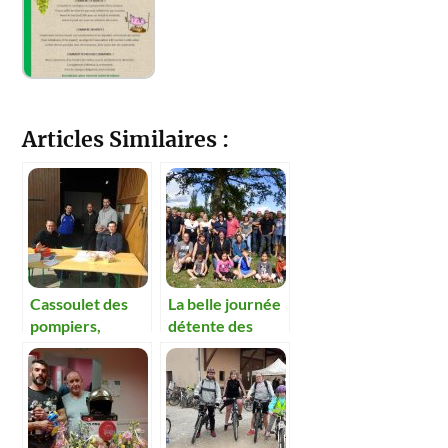
Articles Similaires :
Cassoulet des
La belle journée
pompiers,
détente des
succès assuré !
pompiers