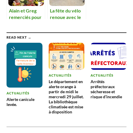
Alain et Greg
La fête du vélo
remerciés pour
renoue avec le
les services
succès
rendus
READ NEXT →
ACTUALITÉS
ACTUALITÉS
Le département en
Arrêtés
alerte orange à
préfectoraux
partir de midi le
sécheresse et
ACTUALITÉS
mercredi 29 juillet.
risque d’incendie
Alerte canicule
La bibliothèque
levée.
climatisée est mise
à disposition