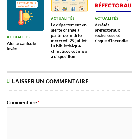
ACTUALITÉS
ACTUALITÉS
Le département en
Arrêtés
alerte orange à
préfectoraux
partir de midi le
sécheresse et
ACTUALITÉS
mercredi 29 juillet.
risque d’incendie
Alerte canicule
La bibliothèque
levée.
climatisée est mise
à disposition
LAISSER UN COMMENTAIRE
Commentaire
*