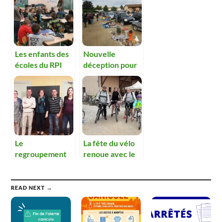
Les enfants des
Nouvelle
écoles du RPI
déception pour
valorisent les
la brocante du
déchets.
sou des écoles
Le
La fête du vélo
regroupement
renoue avec le
des 3 sous n’a
succès
pas eu de
conséquences
READ NEXT →
néfastes sur le
budget