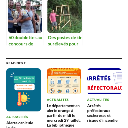
fleurissement en
fleurissement et
baisse de
des chasseurs
fréquentation.
60 doublettes au
Des postes de tir
concours de
surélevés pour
pétanque du
la sécurité des
fleurissement et
promeneurs
des chasseurs
READ NEXT →
ACTUALITÉS
ACTUALITÉS
Le département en
Arrêtés
alerte orange à
préfectoraux
partir de midi le
sécheresse et
ACTUALITÉS
mercredi 29 juillet.
risque d’incendie
Alerte canicule
La bibliothèque
levée.