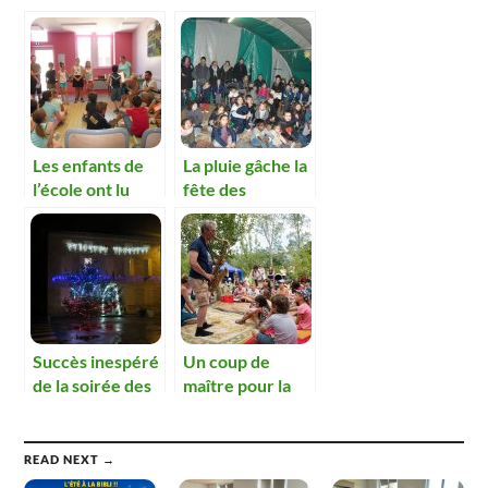
Les enfants de
La pluie gâche la
l’école ont lu
fête des
leurs livres
illuminations
préférés
Succès inespéré
Un coup de
de la soirée des
maître pour la
illuminations
première fête
de la lecture
jeunesse.
READ NEXT →