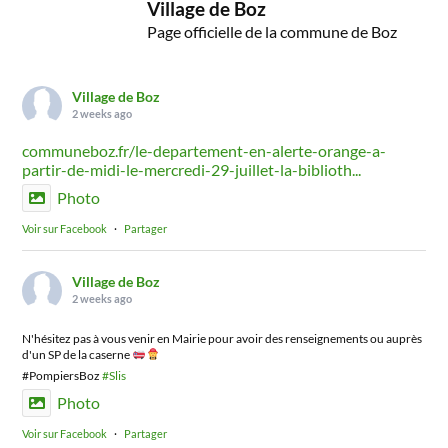
Village de Boz
Page officielle de la commune de Boz
Village de Boz
2 weeks ago
communeboz.fr/le-departement-en-alerte-orange-a-
partir-de-midi-le-mercredi-29-juillet-la-biblioth...
Photo
Voir sur Facebook
·
Partager
Village de Boz
2 weeks ago
N'hésitez pas à vous venir en Mairie pour avoir des renseignements ou auprès
d'un SP de la caserne
#PompiersBoz
#Slis
Photo
Voir sur Facebook
·
Partager