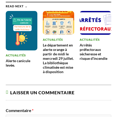
READ NEXT →
ACTUALITÉS
ACTUALITÉS
Le département en
Arrêtés
alerte orange à
préfectoraux
partir de midi le
sécheresse et
ACTUALITÉS
mercredi 29 juillet.
risque d’incendie
Alerte canicule
La bibliothèque
levée.
climatisée est mise
à disposition
LAISSER UN COMMENTAIRE
Commentaire
*