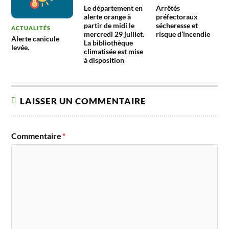
Le département en
Arrêtés
alerte orange à
préfectoraux
partir de midi le
sécheresse et
ACTUALITÉS
mercredi 29 juillet.
risque d’incendie
Alerte canicule
La bibliothèque
levée.
climatisée est mise
à disposition
LAISSER UN COMMENTAIRE
Commentaire
*