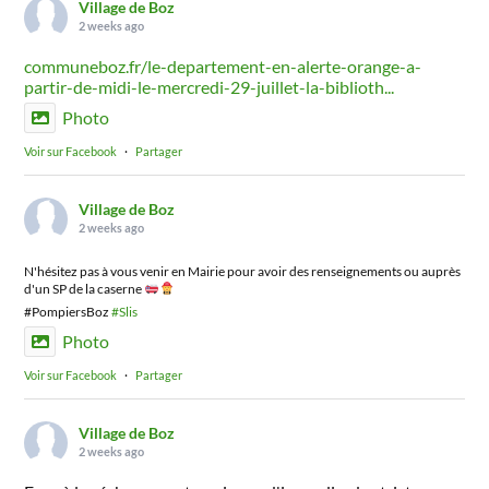
Village de Boz
2 weeks ago
communeboz.fr/le-departement-en-alerte-orange-a-
partir-de-midi-le-mercredi-29-juillet-la-biblioth...
Photo
Voir sur Facebook
·
Partager
Village de Boz
2 weeks ago
N'hésitez pas à vous venir en Mairie pour avoir des renseignements ou auprès
d'un SP de la caserne
#PompiersBoz
#Slis
Photo
Voir sur Facebook
·
Partager
Village de Boz
2 weeks ago