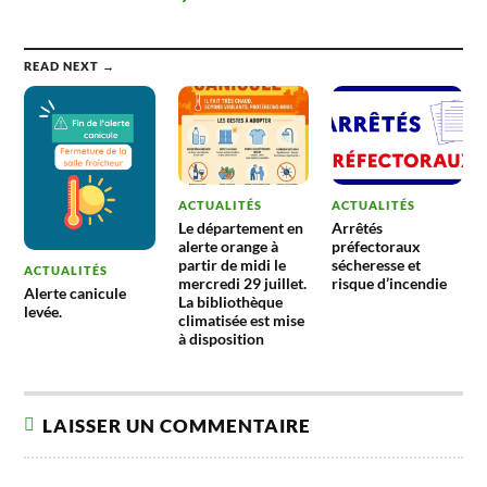
scolaire
plantation pour
les enfants de
l’école.
READ NEXT →
ACTUALITÉS
ACTUALITÉS
Le département en
Arrêtés
alerte orange à
préfectoraux
partir de midi le
sécheresse et
ACTUALITÉS
mercredi 29 juillet.
risque d’incendie
Alerte canicule
La bibliothèque
levée.
climatisée est mise
à disposition
LAISSER UN COMMENTAIRE