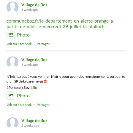
Village de Boz
1 week ago
communeboz.fr/le-departement-en-alerte-orange-a-
partir-de-midi-le-mercredi-29-juillet-la-biblioth...
Photo
Voir sur Facebook
·
Partager
Village de Boz
1 week ago
N'hésitez pas à vous venir en Mairie pour avoir des renseignements ou auprès
d'un SP de la caserne
#PompiersBoz
#Slis
Photo
Voir sur Facebook
·
Partager
Village de Boz
2 weeks ago