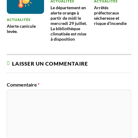
ACTUALITÉS
ACTUALITÉS
Le département en
Arrêtés
alerte orange à
préfectoraux
partir de midi le
sécheresse et
ACTUALITÉS
mercredi 29 juillet.
risque d’incendie
Alerte canicule
La bibliothèque
levée.
climatisée est mise
à disposition
LAISSER UN COMMENTAIRE
Commentaire
*