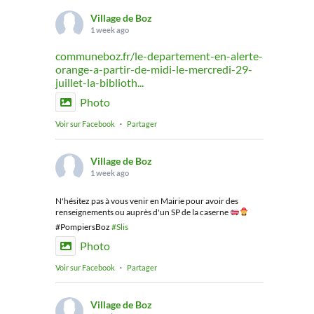
Village de Boz
1 week ago
communeboz.fr/le-departement-en-alerte-
orange-a-partir-de-midi-le-mercredi-29-
juillet-la-biblioth...
Photo
Voir sur Facebook
·
Partager
Village de Boz
1 week ago
N'hésitez pas à vous venir en Mairie pour avoir des
renseignements ou auprès d'un SP de la caserne
#PompiersBoz
#Slis
Photo
Voir sur Facebook
·
Partager
Village de Boz