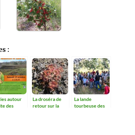
es :
ies autour
La droséra de
La lande
ite des
retour sur la
tourbeuse des
nons
lande des
Oignons
Oignons
expliquée.