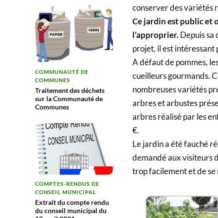
conserver des variétés r
Ce jardin est public et 
l’approprier.
Depuis sa c
projet, il est intéressant
A défaut de pommes, les 
COMMUNAUTÉ DE
cueilleurs gourmands. Ce
COMMUNES
nombreuses variétés pré
Traitement des déchets
sur la Communauté de
arbres et arbustes prése
Communes
arbres réalisé par les enf
€.
Le jardin a été fauché ré
demandé aux visiteurs d
trop facilement et de se
COMPTES-RENDUS DE
CONSEIL MUNICIPAL
Extrait du compte rendu
du conseil municipal du