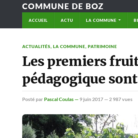
COMMUNE DE BOZ
ACCUEIL
ACTU
LA COMMUNE
B
ACTUALITÉS
,
LA COMMUNE
,
PATRIMOINE
Les premiers fruit
pédagogique sont 
Posté
par
Pascal Coulas —
9 juin 2017
— 2 987 vues