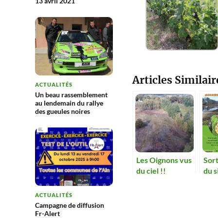
13 avril 2021
Articles Similair
ACTUALITÉS
Un beau rassemblement
au lendemain du rallye
des gueules noires
Les Oignons vus
Sort
du ciel !!
du s
Oig
ACTUALITÉS
Campagne de diffusion
Fr-Alert