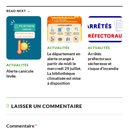
READ NEXT →
ACTUALITÉS
ACTUALITÉS
Le département en
Arrêtés
alerte orange à
préfectoraux
partir de midi le
sécheresse et
ACTUALITÉS
mercredi 29 juillet.
risque d’incendie
Alerte canicule
La bibliothèque
levée.
climatisée est mise
à disposition
LAISSER UN COMMENTAIRE
Commentaire
*