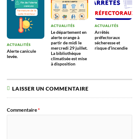
ACTUALITÉS
ACTUALITÉS
Le département en
Arrêtés
alerte orange à
préfectoraux
partir de midi le
sécheresse et
ACTUALITÉS
mercredi 29 juillet.
risque d’incendie
Alerte canicule
La bibliothèque
levée.
climatisée est mise
à disposition
LAISSER UN COMMENTAIRE
Commentaire
*