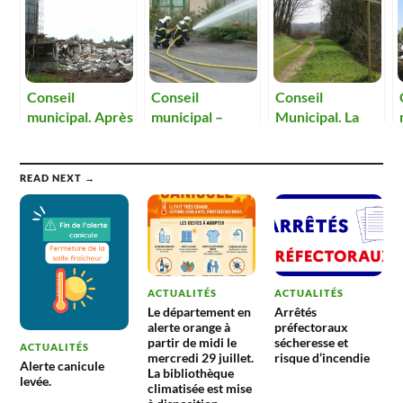
Conseil
Conseil
Conseil
municipal. Après
municipal –
Municipal. La
le sinistre, le site
Quels locaux
circulation des
des Oignons
pour les
véhicules à
devra être
pompiers ?
moteur sera
READ NEXT →
déblayé
interdite aux
rapidement.
Oignons.
ACTUALITÉS
ACTUALITÉS
Le département en
Arrêtés
alerte orange à
préfectoraux
partir de midi le
sécheresse et
ACTUALITÉS
mercredi 29 juillet.
risque d’incendie
Alerte canicule
La bibliothèque
levée.
climatisée est mise