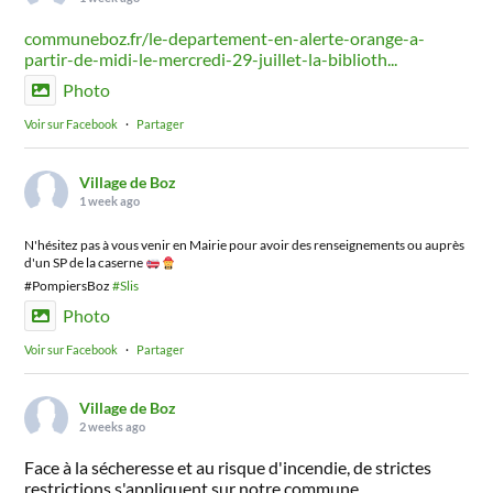
communeboz.fr/le-departement-en-alerte-orange-a-
partir-de-midi-le-mercredi-29-juillet-la-biblioth...
Photo
Voir sur Facebook
·
Partager
Village de Boz
1 week ago
N'hésitez pas à vous venir en Mairie pour avoir des renseignements ou auprès
d'un SP de la caserne
#PompiersBoz
#Slis
Photo
Voir sur Facebook
·
Partager
Village de Boz
2 weeks ago
Face à la sécheresse et au risque d'incendie, de strictes
restrictions s'appliquent sur notre commune.