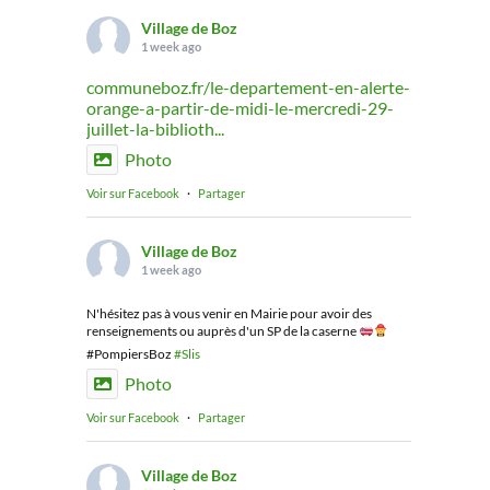
Village de Boz
1 week ago
communeboz.fr/le-departement-en-alerte-
orange-a-partir-de-midi-le-mercredi-29-
juillet-la-biblioth...
Photo
Voir sur Facebook
·
Partager
Village de Boz
1 week ago
N'hésitez pas à vous venir en Mairie pour avoir des
renseignements ou auprès d'un SP de la caserne
#PompiersBoz
#Slis
Photo
Voir sur Facebook
·
Partager
Village de Boz