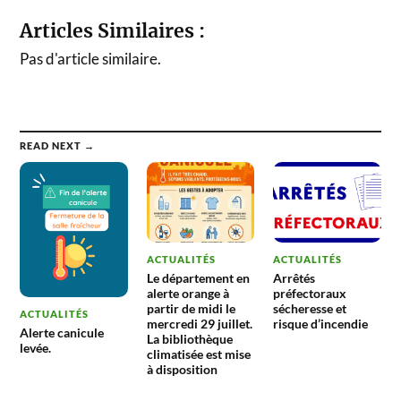
Articles Similaires :
Pas d'article similaire.
READ NEXT →
ACTUALITÉS
ACTUALITÉS
Le département en
Arrêtés
alerte orange à
préfectoraux
partir de midi le
sécheresse et
ACTUALITÉS
mercredi 29 juillet.
risque d’incendie
Alerte canicule
La bibliothèque
levée.
climatisée est mise
à disposition