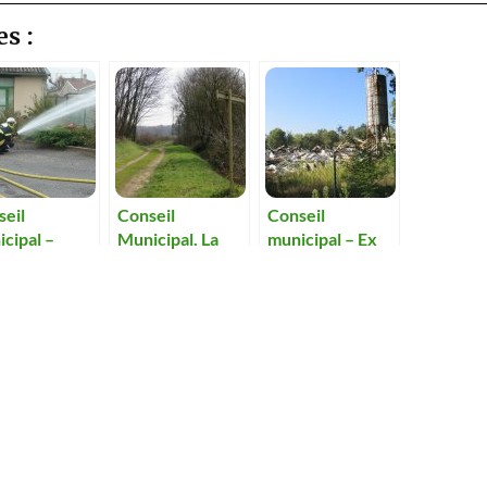
es :
seil
Conseil
Conseil
cipal –
Municipal. La
municipal – Ex
ls locaux
circulation des
porcherie : La
 les
véhicules à
colère monte
piers ?
moteur sera
chez les
interdite aux
conseillers
Oignons.