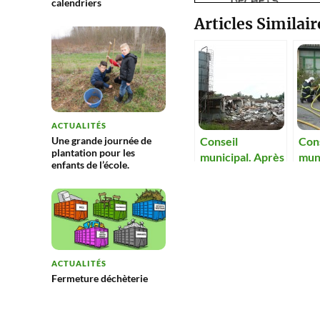
calendriers
Articles Similair
ACTUALITÉS
Une grande journée de
Conseil
Con
plantation pour les
municipal. Après
muni
enfants de l’école.
le sinistre, le site
Que
des Oignons
pour
devra être
pom
déblayé
rapidement.
ACTUALITÉS
Fermeture déchèterie