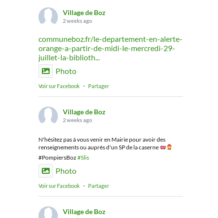
Village de Boz
2 weeks ago
communeboz.fr/le-departement-en-alerte-
orange-a-partir-de-midi-le-mercredi-29-
juillet-la-biblioth...
Photo
Voir sur Facebook
·
Partager
Village de Boz
2 weeks ago
N'hésitez pas à vous venir en Mairie pour avoir des
renseignements ou auprès d'un SP de la caserne
#PompiersBoz
#Slis
Photo
Voir sur Facebook
·
Partager
Village de Boz