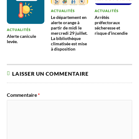
ACTUALITÉS
ACTUALITÉS
Le département en
Arrêtés
alerte orange à
préfectoraux
partir de midi le
sécheresse et
ACTUALITÉS
mercredi 29 juillet.
risque d’incendie
Alerte canicule
La bibliothèque
levée.
climatisée est mise
à disposition
LAISSER UN COMMENTAIRE
Commentaire
*