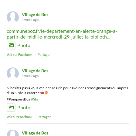
Village de Boz
1 week ago
communeboz.fr/le-departement-en-alerte-orange-a-
partir-de-midi-le-mercredi-29-juillet-la-biblioth...
Photo
Voir sur Facebook
·
Partager
Village de Boz
1 week ago
N'hésitez pas à vous venir en Mairie pour avoir des renseignements ou auprès
d'un SP de la caserne
#PompiersBoz
#Slis
Photo
Voir sur Facebook
·
Partager
Village de Boz