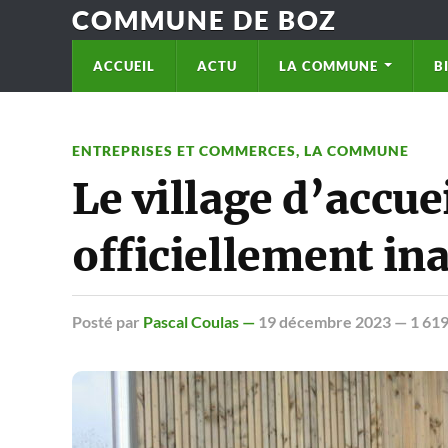
COMMUNE DE BOZ
ACCUEIL
ACTU
LA COMMUNE
B
ENTREPRISES ET COMMERCES
,
LA COMMUNE
Le village d’accu
officiellement in
Posté
par
Pascal Coulas —
19 décembre 2023
— 1 619