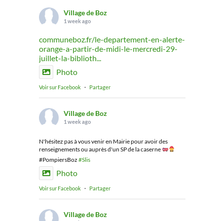
Village de Boz
1 week ago
communeboz.fr/le-departement-en-alerte-
orange-a-partir-de-midi-le-mercredi-29-
juillet-la-biblioth...
Photo
Voir sur Facebook
·
Partager
Village de Boz
1 week ago
N'hésitez pas à vous venir en Mairie pour avoir des
renseignements ou auprès d'un SP de la caserne
#PompiersBoz
#Slis
Photo
Voir sur Facebook
·
Partager
Village de Boz