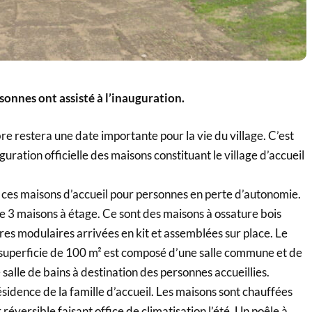
onnes ont assisté à l’inauguration.
 restera une date importante pour la vie du village. C’est
uguration officielle des maisons constituant le village d’accueil
 ces maisons d’accueil pour personnes en perte d’autonomie.
e 3 maisons à étage. Ce sont des maisons à ossature bois
ures modulaires arrivées en kit et assemblées sur place. Le
uperficie de 100 m² est composé d’une salle commune et de
alle de bains à destination des personnes accueillies.
ésidence de la famille d’accueil. Les maisons sont chauffées
éversible faisant office de climatisation l’été. Un poêle à