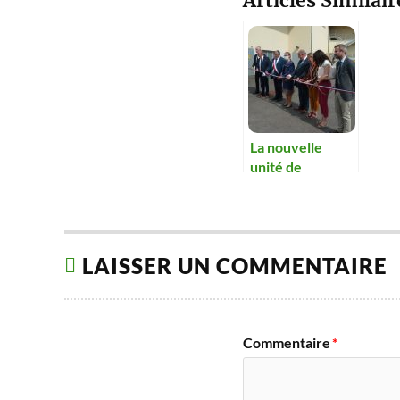
Articles Similair
La nouvelle
unité de
traitement de
l’eau potable a
été inaugurée.
LAISSER UN COMMENTAIRE
Commentaire
*