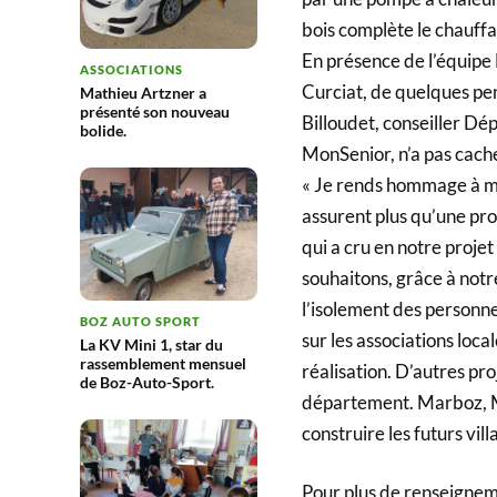
bois complète le chauff
En présence de l’équipe 
ASSOCIATIONS
Curciat, de quelques pe
Mathieu Artzner a
présenté son nouveau
Billoudet, conseiller D
bolide.
MonSenior, n’a pas caché
« Je rends hommage à me
assurent plus qu’une prof
qui a cru en notre proje
souhaitons, grâce à notre
l’isolement des personn
BOZ AUTO SPORT
sur les associations loc
La KV Mini 1, star du
rassemblement mensuel
réalisation. D’autres pr
de Boz-Auto-Sport.
département. Marboz, M
construire les futurs vill
Pour plus de renseignem