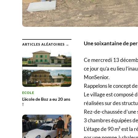
Une soixantaine de pers
ARTICLES ALÉATOIRES →
Ce mercredi 13 décembre
ce jour qu’a eu lieu l’ina
MonSenior.
Rappelons le concept de
ECOLE
Le village est composé d
L’école de Boz a eu 20 ans
réalisées sur des struct
!
Rez-de-chaussée d’une s
3 chambres équipées de s
L’étage de 90 m² est la r
par une pompe à chaleur r