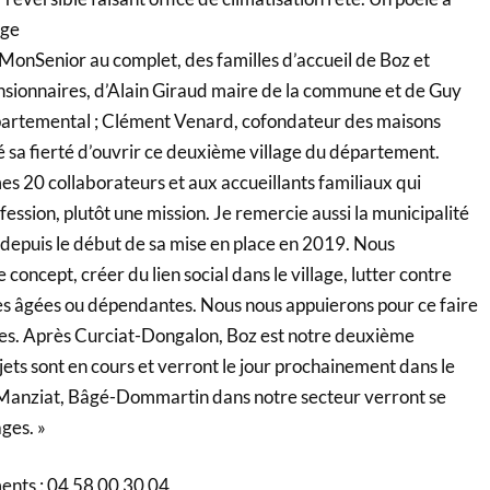
age
MonSenior au complet, des familles d’accueil de Boz et
nsionnaires, d’Alain Giraud maire de la commune et de Guy
épartemental ; Clément Venard, cofondateur des maisons
 sa fierté d’ouvrir ce deuxième village du département.
s 20 collaborateurs et aux accueillants familiaux qui
ession, plutôt une mission. Je remercie aussi la municipalité
t depuis le début de sa mise en place en 2019. Nous
 concept, créer du lien social dans le village, lutter contre
es âgées ou dépendantes. Nous nous appuierons pour ce faire
ales. Après Curciat-Dongalon, Boz est notre deuxième
ojets sont en cours et verront le jour prochainement dans le
anziat, Bâgé-Dommartin dans notre secteur verront se
ages. »
ents : 04 58 00 30 04