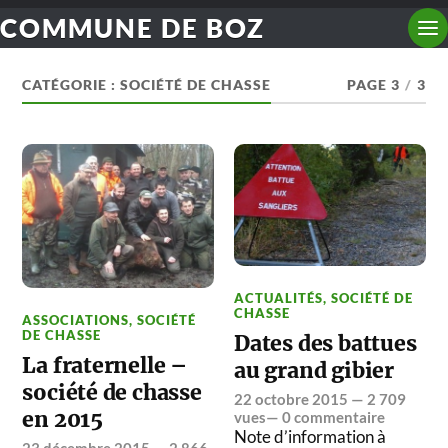
COMMUNE DE BOZ
CATÉGORIE :
SOCIÉTÉ DE CHASSE
PAGE 3
/
3
ACTUALITÉS
,
SOCIÉTÉ DE
CHASSE
ASSOCIATIONS
,
SOCIÉTÉ
DE CHASSE
Dates des battues
La fraternelle –
au grand gibier
société de chasse
22 octobre 2015
— 2 709
en 2015
vues—
0 commentaire
Note d’information à
23 décembre 2015
— 2 866