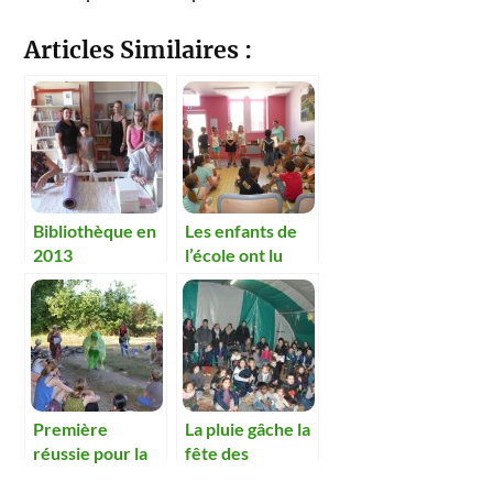
Articles Similaires :
Bibliothèque en
Les enfants de
2013
l’école ont lu
leurs livres
préférés
Première
La pluie gâche la
réussie pour la
fête des
balade contée
illuminations