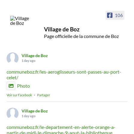
106
Village de Boz
Page officielle de la commune de Boz
Village de Boz
1 day ago
communeboz.fr/les-aeroglisseurs-sont-passes-au-port-
celet/
Photo
Voir sur Facebook
·
Partager
Village de Boz
1 day ago
communeboz.fr/le-departement-en-alerte-orange-a-
partir-de-midi-le-dimanche-9-aout-la-bibliotheque...