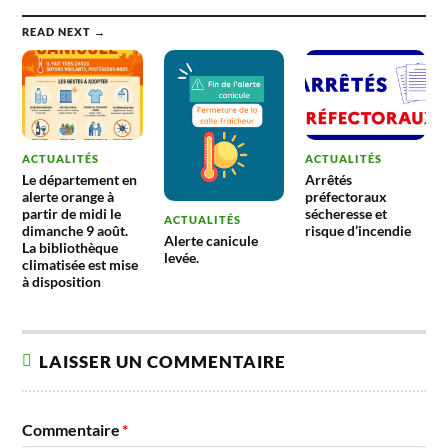
READ NEXT →
ACTUALITÉS
ACTUALITÉS
Le département en
Arrêtés
alerte orange à
préfectoraux
partir de midi le
sécheresse et
ACTUALITÉS
dimanche 9 août.
risque d’incendie
Alerte canicule
La bibliothèque
levée.
climatisée est mise
à disposition
LAISSER UN COMMENTAIRE
Commentaire
*