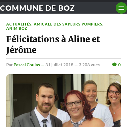
COMMUNE DE BOZ
ACTUALITÉS
,
AMICALE DES SAPEURS POMPIERS
,
ANIM'BOZ
Félicitations à Aline et
Jérôme
par
Pascal Coulas —
31 juillet 2018
— 3 208 vues
0