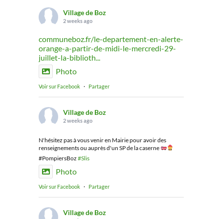
Village de Boz
2 weeks ago
communeboz.fr/le-departement-en-alerte-
orange-a-partir-de-midi-le-mercredi-29-
juillet-la-biblioth...
Photo
Voir sur Facebook
·
Partager
Village de Boz
2 weeks ago
N'hésitez pas à vous venir en Mairie pour avoir des
renseignements ou auprès d'un SP de la caserne
#PompiersBoz
#Slis
Photo
Voir sur Facebook
·
Partager
Village de Boz