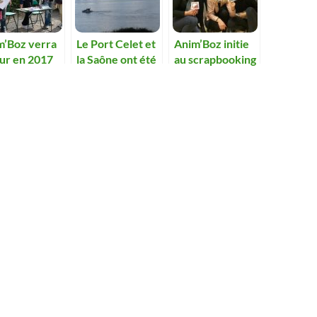
m’Boz verra
Le Port Celet et
Anim’Boz initie
our en 2017
la Saône ont été
au scrapbooking
fêté dans
l’allégresse.