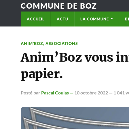
COMMUNE DE BOZ
ACCUEIL
ACTU
LA COMMUNE
B
ANIM'BOZ
,
ASSOCIATIONS
Anim’Boz vous init
papier.
Posté
par
Pascal Coulas —
10 octobre 2022
— 1 041 v