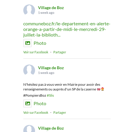
Village de Boz
1 week ago
communeboz.fr/le-departement-en-alerte-
orange-a-partir-de-midi-le-mercredi-29-
juillet-la-biblioth...
Photo
Voir sur Facebook
·
Partager
Village de Boz
1 week ago
N'hésitez pas à vous venir en Mairie pour avoir des
renseignements ou auprès d'un SP de la caserne
#PompiersBoz
#Slis
Photo
Voir sur Facebook
·
Partager
Village de Boz