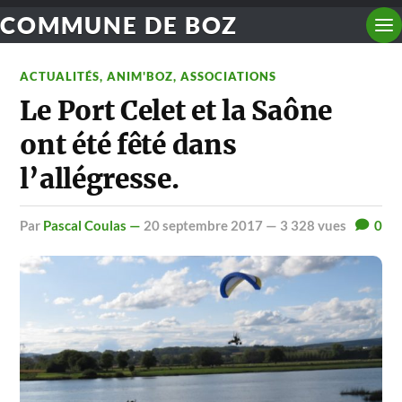
COMMUNE DE BOZ
ACTUALITÉS
,
ANIM'BOZ
,
ASSOCIATIONS
Le Port Celet et la Saône
ont été fêté dans
l’allégresse.
par
Pascal Coulas —
20 septembre 2017
— 3 328 vues
0