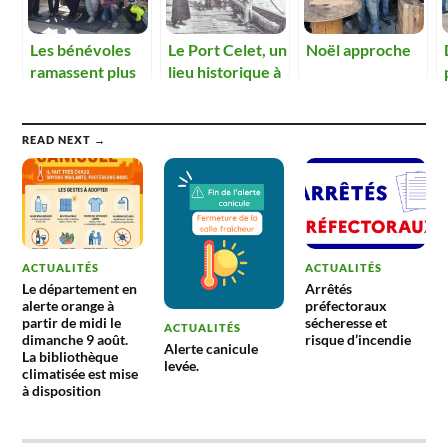
Les bénévoles
Le Port Celet, un
Noël approche
ramassent plus
lieu historique à
de 300 kg de
faire revivre
déchets dans la
nature
READ NEXT →
ACTUALITÉS
ACTUALITÉS
Le département en
Arrêtés
alerte orange à
préfectoraux
partir de midi le
sécheresse et
ACTUALITÉS
dimanche 9 août.
risque d’incendie
Alerte canicule
La bibliothèque
levée.
climatisée est mise
à disposition