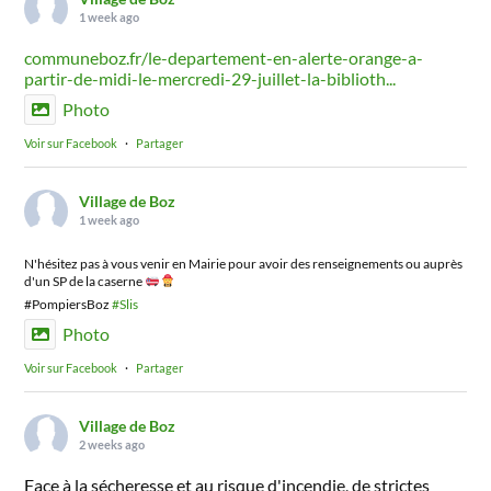
1 week ago
communeboz.fr/le-departement-en-alerte-orange-a-
partir-de-midi-le-mercredi-29-juillet-la-biblioth...
Photo
Voir sur Facebook
·
Partager
Village de Boz
1 week ago
N'hésitez pas à vous venir en Mairie pour avoir des renseignements ou auprès
d'un SP de la caserne
#PompiersBoz
#Slis
Photo
Voir sur Facebook
·
Partager
Village de Boz
2 weeks ago
Face à la sécheresse et au risque d'incendie, de strictes