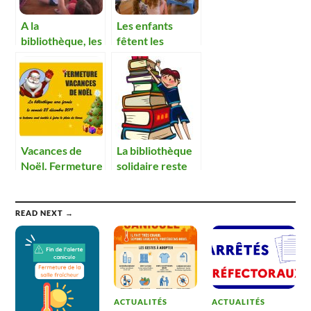
A la
Les enfants
bibliothèque, les
fêtent les
enfants ont pris
vacances
goût à la lecture
Vacances de
La bibliothèque
Noël. Fermeture
solidaire reste
de la
ouverte
Bibliothèque
READ NEXT →
ACTUALITÉS
ACTUALITÉS