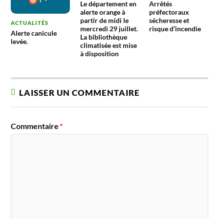
Le département en
Arrêtés
alerte orange à
préfectoraux
partir de midi le
sécheresse et
ACTUALITÉS
mercredi 29 juillet.
risque d’incendie
Alerte canicule
La bibliothèque
levée.
climatisée est mise
à disposition
LAISSER UN COMMENTAIRE
Commentaire
*